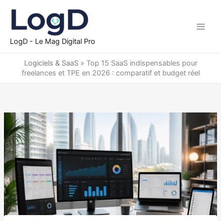
Aller
au
contenu
LogD - Le Mag Digital Pro
Logiciels & SaaS
»
Top 15 SaaS indispensables pour
freelances et TPE en 2026 : comparatif et budget réel