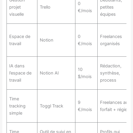
0
projet
Trello
petites
€/mois
visuelle
équipes
Espace de
0
Freelances
Notion
travail
€/mois
organisés
IA dans
Rédaction,
10
l’espace de
Notion AI
synthèse,
$/mois
travail
process
Time
9
Freelances au
tracking
Toggl Track
€/mois
forfait + régie
simple
Time
Outil de suivi en
Profils qui