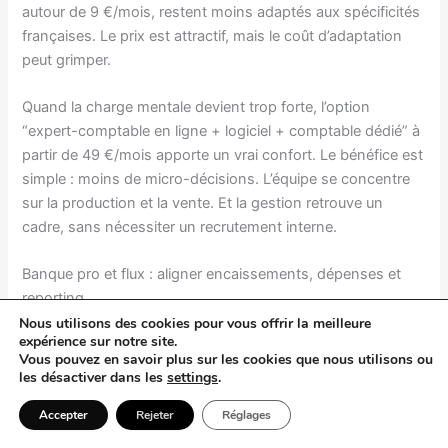
autour de 9 €/mois, restent moins adaptés aux spécificités
françaises. Le prix est attractif, mais le coût d’adaptation
peut grimper.
Quand la charge mentale devient trop forte, l’option
“expert-comptable en ligne + logiciel + comptable dédié” à
partir de 49 €/mois apporte un vrai confort. Le bénéfice est
simple : moins de micro-décisions. L’équipe se concentre
sur la production et la vente. Et la gestion retrouve un
cadre, sans nécessiter un recrutement interne.
Banque pro et flux : aligner encaissements, dépenses et
reporting
Nous utilisons des cookies pour vous offrir la meilleure
expérience sur notre site.
Le compte pro influence la qualité du reporting. Une
Vous pouvez en savoir plus sur les cookies que nous utilisons ou
néobanque leader pour freelances et TPE, dès 9 €/mois,
les désactiver dans les
settings
.
propose souvent exports, règles de catégorisation et
Accepter
Rejeter
Réglages
cartes. Une néobanque européenne avec cashback et
facturation intégrée, parfois gratuite, peut suffire au