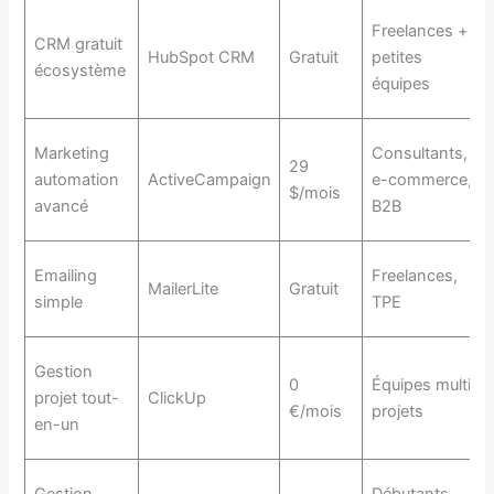
Freelances +
CRM gratuit
HubSpot CRM
Gratuit
petites
écosystème
équipes
Marketing
Consultants,
29
automation
ActiveCampaign
e-commerce,
$/mois
avancé
B2B
Emailing
Freelances,
MailerLite
Gratuit
simple
TPE
Gestion
0
Équipes multi-
projet tout-
ClickUp
€/mois
projets
en-un
Gestion
Débutants,